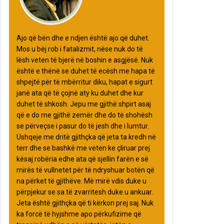
Ajo që bën dhe e ndjen është ajo që duhet.
Mos u bëj rob i fatalizmit, nëse nuk do të
lësh veten të bjerë në boshin e asgjësë. Nuk
është e thënë se duhet të ecësh me hapa të
shpejtë për të mbërritur diku, hapat e sigurt
janë ata që të çojnë aty ku duhet dhe kur
duhet të shkosh. Jepu me gjithë shpirt asaj
që e do me gjithë zemër dhe do të shohësh
se përveçse i pasur do të jesh dhe i lumtur.
Ushqeje me dritë gjithçka që jeta ta kredh në
terr dhe se bashkë me veten ke çliruar prej
kësaj robëria edhe ata që sjellin farën e së
mirës të vullnetet për të ndryshuar botën që
na përket të gjithëve. Më mirë vdis duke u
përpjekur se sa të zvarritesh duke u ankuar.
Jeta është gjithçka që ti kërkon prej saj. Nuk
ka forcë të hyjshme apo përkufizime që