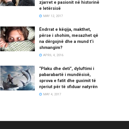
zjarret e pasionit në historinë
e letërsisë
MAY 12, 2017
Ëndrrat e këqija, makthet,
përse i shohim, mesazhet që
na dërgojnë dhe a mund t’i
shmangim?
APRIL 4, 2016
“Plaku dhe deti”, dyluftimi i
pabarabartë i mundësisë,
sprova e fatit dhe guximit të
njeriut për të sfiduar natyrën
MAY 4, 2017