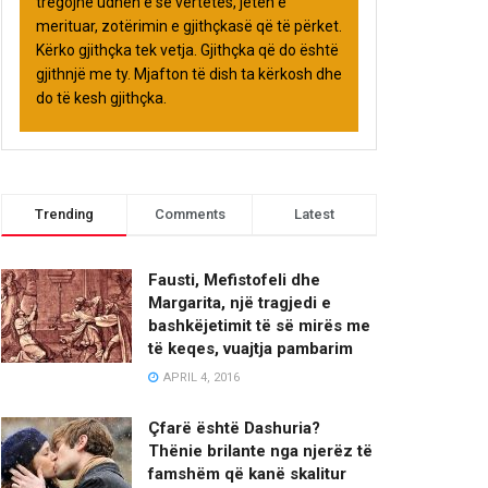
tregojnë udhën e së vërtetës, jetën e
merituar, zotërimin e gjithçkasë që të përket.
Kërko gjithçka tek vetja. Gjithçka që do është
gjithnjë me ty. Mjafton të dish ta kërkosh dhe
do të kesh gjithçka.
Trending
Comments
Latest
Fausti, Mefistofeli dhe
Margarita, një tragjedi e
bashkëjetimit të së mirës me
të keqes, vuajtja pambarim
APRIL 4, 2016
Çfarë është Dashuria?
Thënie brilante nga njerëz të
famshëm që kanë skalitur