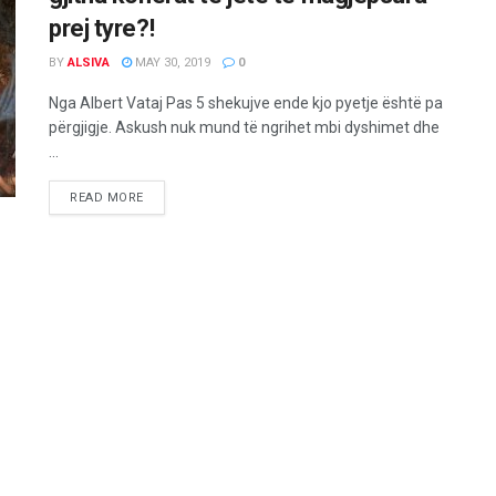
prej tyre?!
BY
ALSIVA
MAY 30, 2019
0
Nga Albert Vataj Pas 5 shekujve ende kjo pyetje është pa
përgjigje. Askush nuk mund të ngrihet mbi dyshimet dhe
...
READ MORE