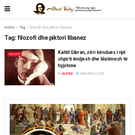
Home
Tag
filozofi dhe piktori libanez
Tag:
filozofi dhe piktori libanez
Kahlil Gibran, zëri këndues i një
AUTORË
shpirti ëndjesh dhe blatimesh të
hyjshme
BY
ALSIVA
JANUARY 6, 2018