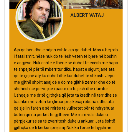
ALBERT VATAJ
Ajo që bën dhe e ndjen është ajo që duhet. Mos u bëj rob
i fatalizmit, nëse nuk do të lësh veten të bjerë në boshin
e asgjësë. Nuk është e thënë se duhet të ecësh me hapa
të shpejtë për të mbërritur diku, hapat e sigurt janë ata
që të çojnë aty ku duhet dhe kur duhet të shkosh. Jepu
me gjithë shpirt asaj që e do me gjithë zemër dhe do të
shohësh se përveçse i pasur do të jesh dhe i lumtur.
Ushqeje me dritë gjithçka që jeta ta kredh në terr dhe se
bashkë me veten ke çliruar prej kësaj robëria edhe ata
që sjellin farën e së mirës të vullnetet për të ndryshuar
botën që na përket të gjithëve. Më mirë vdis duke u
përpjekur se sa të zvarritesh duke u ankuar. Jeta është
gjithçka që ti kërkon prej saj. Nuk ka forcë të hyjshme