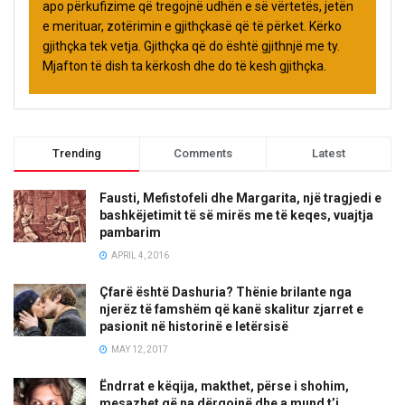
apo përkufizime që tregojnë udhën e së vërtetës, jetën
e merituar, zotërimin e gjithçkasë që të përket. Kërko
gjithçka tek vetja. Gjithçka që do është gjithnjë me ty.
Mjafton të dish ta kërkosh dhe do të kesh gjithçka.
Trending
Comments
Latest
Fausti, Mefistofeli dhe Margarita, një tragjedi e
bashkëjetimit të së mirës me të keqes, vuajtja
pambarim
APRIL 4, 2016
Çfarë është Dashuria? Thënie brilante nga
njerëz të famshëm që kanë skalitur zjarret e
pasionit në historinë e letërsisë
MAY 12, 2017
Ëndrrat e këqija, makthet, përse i shohim,
mesazhet që na dërgojnë dhe a mund t’i