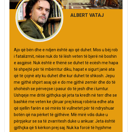
ALBERT VATAJ
Ajo që bën dhe e ndjen është ajo që duhet. Mos u bëj rob
i fatalizmit, nëse nuk do të lësh veten të bjerë në boshin
e asgjësë. Nuk është e thënë se duhet të ecësh me hapa
të shpejtë për të mbërritur diku, hapat e sigurt janë ata
që të çojnë aty ku duhet dhe kur duhet të shkosh. Jepu
me gjithë shpirt asaj që e do me gjithë zemër dhe do të
shohësh se përveçse i pasur do të jesh dhe i lumtur.
Ushqeje me dritë gjithçka që jeta ta kredh në terr dhe se
bashkë me veten ke çliruar prej kësaj robëria edhe ata
që sjellin farën e së mirës të vullnetet për të ndryshuar
botën që na përket të gjithëve. Më mirë vdis duke u
përpjekur se sa të zvarritesh duke u ankuar. Jeta është
gjithçka që ti kërkon prej saj. Nuk ka forcë të hyjshme