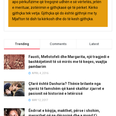
apo përkufizime që tregojnë udhën e së vërtetës, jetën
e merituar, zotërimin e gjithçkasë që të përket. Kërko
gjithçka tek vetja. Gjithçka që do është gjithnjë me ty.
Mjafton të dish ta kërkosh dhe do të kesh gjithçka.
Trending
Comments
Latest
Fausti, Mefistofeli dhe Margarita, një tragjedi e
bashkëjetimit të së mirës me të keqes, vuajtja
pambarim
APRIL 4, 2016
Çfarë është Dashuria? Thënie brilante nga
njerëz të famshëm që kanë skalitur zjarret e
pasionit në historinë e letërsisë
MAY 12, 2017
Ëndrrat e këqija, makthet, përse i shohim,
mesazhet që na dërgojnë dhe a mund t’i