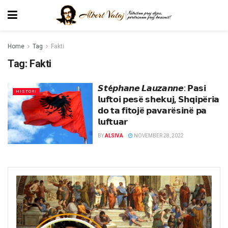
Home
Tag
Fakti
Tag:
Fakti
𝙎𝙩é𝙥𝙝𝙖𝙣𝙚 𝙇𝙖𝙪𝙯𝙖𝙣𝙣𝙚: 𝗣𝗮𝘀𝗶
HISTORI
𝗹𝘂𝗳𝘁𝗼𝗶 𝗽𝗲𝘀ë 𝘀𝗵𝗲𝗸𝘂𝗷, 𝗦𝗵𝗾𝗶𝗽ë𝗿𝗶𝗮
𝗱𝗼 𝘁𝗮 𝗳𝗶𝘁𝗼𝗷ë 𝗽𝗮𝘃𝗮𝗿ë𝘀𝗶𝗻ë 𝗽𝗮
𝗹𝘂𝗳𝘁𝘂𝗮𝗿
BY
ALSIVA
NOVEMBER 28, 2022