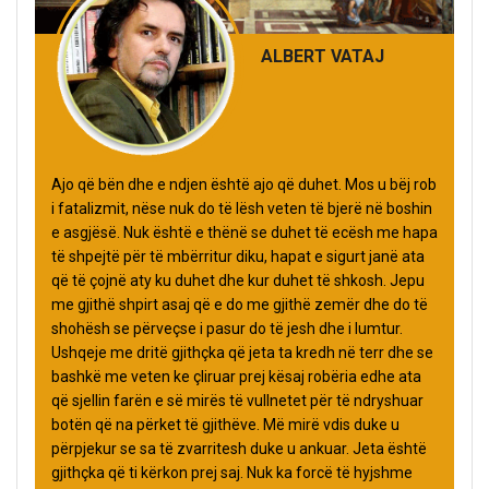
ALBERT VATAJ
Ajo që bën dhe e ndjen është ajo që duhet. Mos u bëj rob
i fatalizmit, nëse nuk do të lësh veten të bjerë në boshin
e asgjësë. Nuk është e thënë se duhet të ecësh me hapa
të shpejtë për të mbërritur diku, hapat e sigurt janë ata
që të çojnë aty ku duhet dhe kur duhet të shkosh. Jepu
me gjithë shpirt asaj që e do me gjithë zemër dhe do të
shohësh se përveçse i pasur do të jesh dhe i lumtur.
Ushqeje me dritë gjithçka që jeta ta kredh në terr dhe se
bashkë me veten ke çliruar prej kësaj robëria edhe ata
që sjellin farën e së mirës të vullnetet për të ndryshuar
botën që na përket të gjithëve. Më mirë vdis duke u
përpjekur se sa të zvarritesh duke u ankuar. Jeta është
gjithçka që ti kërkon prej saj. Nuk ka forcë të hyjshme