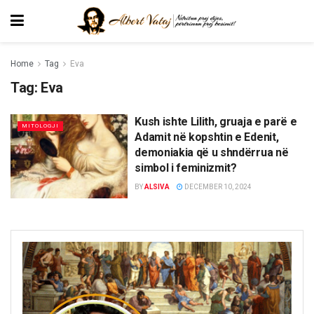
Home
Tag
Eva
Tag:
Eva
Kush ishte Lilith, gruaja e parë e
MITOLOGJI
Adamit në kopshtin e Edenit,
demoniakia që u shndërrua në
simbol i feminizmit?
BY
ALSIVA
DECEMBER 10, 2024