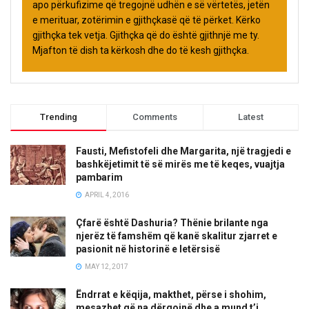
apo përkufizime që tregojnë udhën e së vërtetës, jetën
e merituar, zotërimin e gjithçkasë që të përket. Kërko
gjithçka tek vetja. Gjithçka që do është gjithnjë me ty.
Mjafton të dish ta kërkosh dhe do të kesh gjithçka.
Trending
Comments
Latest
Fausti, Mefistofeli dhe Margarita, një tragjedi e
bashkëjetimit të së mirës me të keqes, vuajtja
pambarim
APRIL 4, 2016
Çfarë është Dashuria? Thënie brilante nga
njerëz të famshëm që kanë skalitur zjarret e
pasionit në historinë e letërsisë
MAY 12, 2017
Ëndrrat e këqija, makthet, përse i shohim,
mesazhet që na dërgojnë dhe a mund t’i