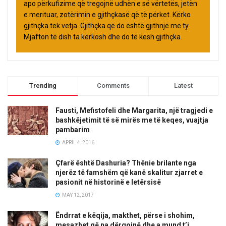
apo përkufizime që tregojnë udhën e së vërtetës, jetën
e merituar, zotërimin e gjithçkasë që të përket. Kërko
gjithçka tek vetja. Gjithçka që do është gjithnjë me ty.
Mjafton të dish ta kërkosh dhe do të kesh gjithçka.
Trending
Comments
Latest
Fausti, Mefistofeli dhe Margarita, një tragjedi e
bashkëjetimit të së mirës me të keqes, vuajtja
pambarim
APRIL 4, 2016
Çfarë është Dashuria? Thënie brilante nga
njerëz të famshëm që kanë skalitur zjarret e
pasionit në historinë e letërsisë
MAY 12, 2017
Ëndrrat e këqija, makthet, përse i shohim,
mesazhet që na dërgojnë dhe a mund t’i