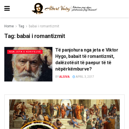
Home
Tag
babai i romantizmit
Tag:
babai i romantizmit
Të panjohura nga jeta e Viktor
NGA JETA E KORIFEJVE
Hygo, babait të romantizmit,
dalëzotësit të paepur të të
nëpërkëmburve?
BY
ALSIVA
APRIL 3, 2017