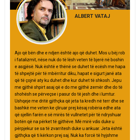
ALBERT VATAJ
Ajo që bën dhe e ndjen është ajo që duhet. Mos u bëj rob
i fatalizmit, nëse nuk do të lësh veten të bjerë në boshin
e asgjësë. Nuk është e thënë se duhet të ecësh me hapa
të shpejtë për të mbërritur diku, hapat e sigurt janë ata
që të çojnë aty ku duhet dhe kur duhet të shkosh. Jepu
me gjithë shpirt asaj që e do me gjithë zemër dhe do të
shohësh se përveçse i pasur do të jesh dhe i lumtur.
Ushqeje me dritë gjithçka që jeta ta kredh në terr dhe se
bashkë me veten ke çliruar prej kësaj robëria edhe ata
që sjellin farën e së mirës të vullnetet për të ndryshuar
botën që na përket të gjithëve. Më mirë vdis duke u
përpjekur se sa të zvarritesh duke u ankuar. Jeta është
gjithçka që ti kërkon prej saj. Nuk ka forcë të hyjshme