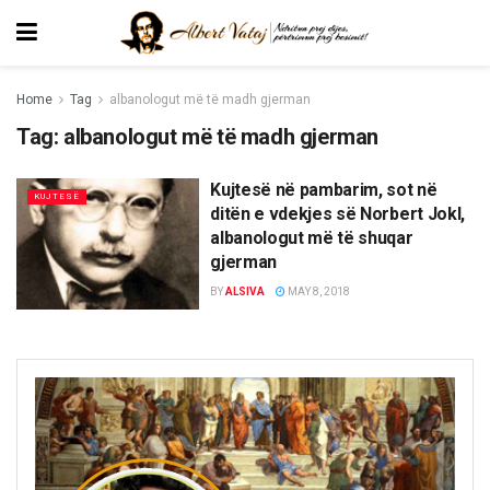
Home
Tag
albanologut më të madh gjerman
Tag:
albanologut më të madh gjerman
Kujtesë në pambarim, sot në
KUJTESË
ditën e vdekjes së Norbert Jokl,
albanologut më të shuqar
gjerman
BY
ALSIVA
MAY 8, 2018