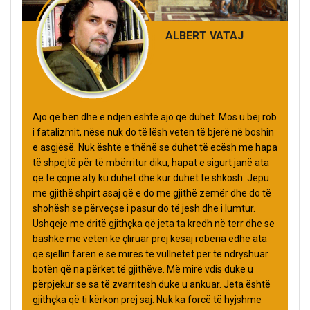
ALBERT VATAJ
Ajo që bën dhe e ndjen është ajo që duhet. Mos u bëj rob
i fatalizmit, nëse nuk do të lësh veten të bjerë në boshin
e asgjësë. Nuk është e thënë se duhet të ecësh me hapa
të shpejtë për të mbërritur diku, hapat e sigurt janë ata
që të çojnë aty ku duhet dhe kur duhet të shkosh. Jepu
me gjithë shpirt asaj që e do me gjithë zemër dhe do të
shohësh se përveçse i pasur do të jesh dhe i lumtur.
Ushqeje me dritë gjithçka që jeta ta kredh në terr dhe se
bashkë me veten ke çliruar prej kësaj robëria edhe ata
që sjellin farën e së mirës të vullnetet për të ndryshuar
botën që na përket të gjithëve. Më mirë vdis duke u
përpjekur se sa të zvarritesh duke u ankuar. Jeta është
gjithçka që ti kërkon prej saj. Nuk ka forcë të hyjshme