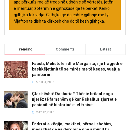
apo përkufizime që tregojnë udhën e së vërtetës, jetën
e merituar, zotërimin e gjithçkasë që të përket. Kërko
gjithçka tek vetja. Gjithçka që do është gjithnjë me ty.
Mjafton të dish ta kërkosh dhe do të kesh gjithçka.
Trending
Comments
Latest
Fausti, Mefistofeli dhe Margarita, një tragjedi e
bashkëjetimit të së mirës me të keqes, vuajtja
pambarim
APRIL 4, 2016
Çfarë është Dashuria? Thënie brilante nga
njerëz të famshëm që kanë skalitur zjarret e
pasionit në historinë e letërsisë
MAY 12, 2017
Ëndrrat e këqija, makthet, përse i shohim,
mesazhet që na dërgojnë dhe a mund t’i