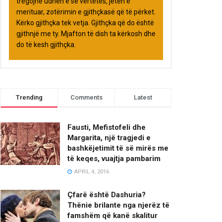
tregojnë udhën e së vërtetës, jetën e
merituar, zotërimin e gjithçkasë që të përket.
Kërko gjithçka tek vetja. Gjithçka që do është
gjithnjë me ty. Mjafton të dish ta kërkosh dhe
do të kesh gjithçka.
Trending
Comments
Latest
Fausti, Mefistofeli dhe
Margarita, një tragjedi e
bashkëjetimit të së mirës me
të keqes, vuajtja pambarim
APRIL 4, 2016
Çfarë është Dashuria?
Thënie brilante nga njerëz të
famshëm që kanë skalitur