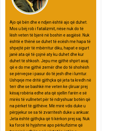
Ajo që bën dhe e ndjen është ajo që duhet.
Mos u bëj rob i fatalizmit, nëse nuk do të
lësh veten të bjerë në boshin e asgjësë. Nuk
është e thënë se duhet të ecësh me hapa të
shpejtë për të mbërritur diku, hapat e sigurt
janë ata që të çojnë aty ku duhet dhe kur
duhet të shkosh. Jepu me gjithë shpirt asaj
që e do me gjithë zemër dhe do të shohësh
se përveçse i pasur do të jesh dhe i lumtur.
Ushqeje me dritë gjithçka që jeta ta kredh në
terr dhe se bashkë me veten ke çliruar prej
kësaj robëria edhe ata që sjellin farën e së
mirës të vullnetet për të ndryshuar botën që
na përket të gjithëve. Më mirë vdis duke u
përpjekur se sa të zvarritesh duke u ankuar.
Jeta është gjithçka që ti kërkon prej saj. Nuk
ka forcë të hyjshme apo përkufizime që