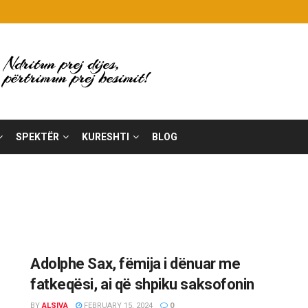
SPEKTËR
KURESHTI
BLOG
Adolphe Sax, fëmija i dënuar me
fatkeqësi, ai që shpiku saksofonin
BY
ALSIVA
FEBRUARY 15, 2024
0