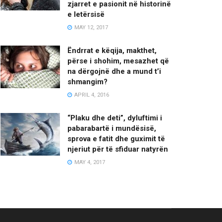
zjarret e pasionit në historinë
e letërsisë
MAY 12, 2017
Ëndrrat e këqija, makthet,
përse i shohim, mesazhet që
na dërgojnë dhe a mund t’i
shmangim?
APRIL 4, 2016
“Plaku dhe deti”, dyluftimi i
pabarabartë i mundësisë,
sprova e fatit dhe guximit të
njeriut për të sfiduar natyrën
MAY 4, 2017