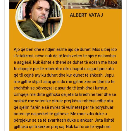
ALBERT VATAJ
Ajo që bën dhe e ndjen është ajo që duhet. Mos u bëj rob
i fatalizmit, nëse nuk do të lësh veten të bjerë në boshin
e asgjësë. Nuk është e thënë se duhet të ecësh me hapa
të shpejtë për të mbërritur diku, hapat e sigurt janë ata
që të çojnë aty ku duhet dhe kur duhet të shkosh. Jepu
me gjithë shpirt asaj që e do me gjithë zemër dhe do të
shohësh se përveçse i pasur do të jesh dhe i lumtur.
Ushqeje me dritë gjithçka që jeta ta kredh në terr dhe se
bashkë me veten ke çliruar prej kësaj robëria edhe ata
që sjellin farën e së mirës të vullnetet për të ndryshuar
botën që na përket të gjithëve. Më mirë vdis duke u
përpjekur se sa të zvarritesh duke u ankuar. Jeta është
gjithçka që ti kërkon prej saj. Nuk ka forcë të hyjshme