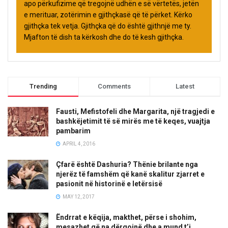
apo përkufizime që tregojnë udhën e së vërtetës, jetën
e merituar, zotërimin e gjithçkasë që të përket. Kërko
gjithçka tek vetja. Gjithçka që do është gjithnjë me ty.
Mjafton të dish ta kërkosh dhe do të kesh gjithçka.
Trending
Comments
Latest
Fausti, Mefistofeli dhe Margarita, një tragjedi e
bashkëjetimit të së mirës me të keqes, vuajtja
pambarim
APRIL 4, 2016
Çfarë është Dashuria? Thënie brilante nga
njerëz të famshëm që kanë skalitur zjarret e
pasionit në historinë e letërsisë
MAY 12, 2017
Ëndrrat e këqija, makthet, përse i shohim,
mesazhet që na dërgojnë dhe a mund t’i