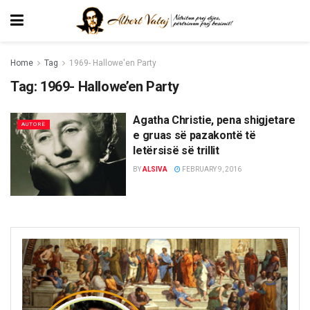
Home
Tag
1969- Hallowe'en Party
Tag:
1969- Hallowe’en Party
Agatha Christie, pena shigjetare
AUTORË
e gruas së pazakontë të
letërsisë së trillit
BY
ALSIVA
FEBRUARY 9, 2016