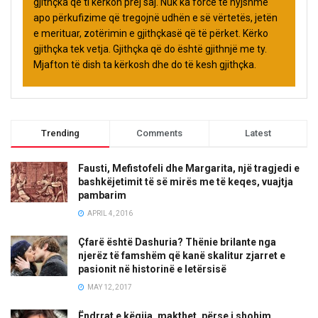
gjithçka që ti kërkon prej saj. Nuk ka forcë të hyjshme
apo përkufizime që tregojnë udhën e së vërtetës, jetën
e merituar, zotërimin e gjithçkasë që të përket. Kërko
gjithçka tek vetja. Gjithçka që do është gjithnjë me ty.
Mjafton të dish ta kërkosh dhe do të kesh gjithçka.
Trending
Comments
Latest
Fausti, Mefistofeli dhe Margarita, një tragjedi e
bashkëjetimit të së mirës me të keqes, vuajtja
pambarim
APRIL 4, 2016
Çfarë është Dashuria? Thënie brilante nga
njerëz të famshëm që kanë skalitur zjarret e
pasionit në historinë e letërsisë
MAY 12, 2017
Ëndrrat e këqija, makthet, përse i shohim,