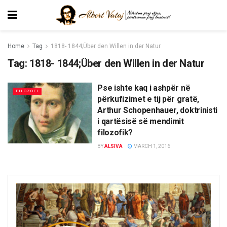
Home
Tag
1818- 1844;Über den Willen in der Natur
Tag:
1818- 1844;Über den Willen in der Natur
Pse ishte kaq i ashpër në
FILOZOFI
përkufizimet e tij për gratë,
Arthur Schopenhauer, doktrinisti
i qartësisë së mendimit
filozofik?
BY
ALSIVA
MARCH 1, 2016