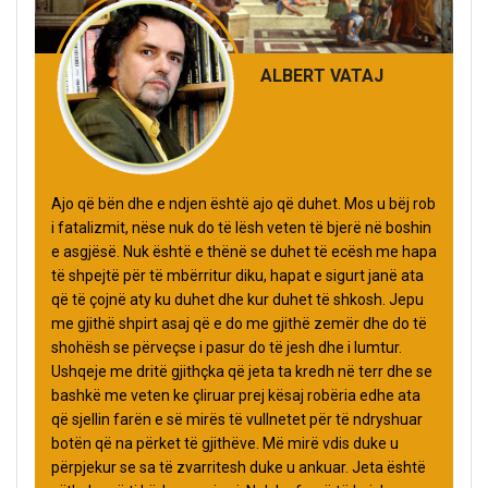
ALBERT VATAJ
Ajo që bën dhe e ndjen është ajo që duhet. Mos u bëj rob
i fatalizmit, nëse nuk do të lësh veten të bjerë në boshin
e asgjësë. Nuk është e thënë se duhet të ecësh me hapa
të shpejtë për të mbërritur diku, hapat e sigurt janë ata
që të çojnë aty ku duhet dhe kur duhet të shkosh. Jepu
me gjithë shpirt asaj që e do me gjithë zemër dhe do të
shohësh se përveçse i pasur do të jesh dhe i lumtur.
Ushqeje me dritë gjithçka që jeta ta kredh në terr dhe se
bashkë me veten ke çliruar prej kësaj robëria edhe ata
që sjellin farën e së mirës të vullnetet për të ndryshuar
botën që na përket të gjithëve. Më mirë vdis duke u
përpjekur se sa të zvarritesh duke u ankuar. Jeta është