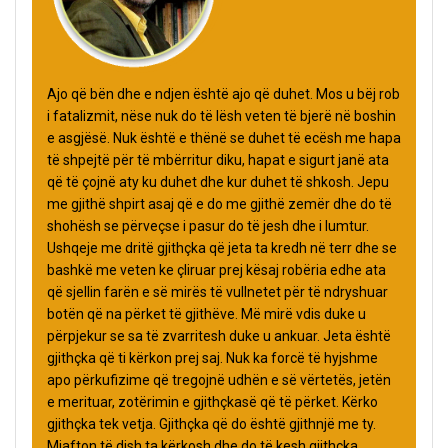
Ajo që bën dhe e ndjen është ajo që duhet. Mos u bëj rob
i fatalizmit, nëse nuk do të lësh veten të bjerë në boshin
e asgjësë. Nuk është e thënë se duhet të ecësh me hapa
të shpejtë për të mbërritur diku, hapat e sigurt janë ata
që të çojnë aty ku duhet dhe kur duhet të shkosh. Jepu
me gjithë shpirt asaj që e do me gjithë zemër dhe do të
shohësh se përveçse i pasur do të jesh dhe i lumtur.
Ushqeje me dritë gjithçka që jeta ta kredh në terr dhe se
bashkë me veten ke çliruar prej kësaj robëria edhe ata
që sjellin farën e së mirës të vullnetet për të ndryshuar
botën që na përket të gjithëve. Më mirë vdis duke u
përpjekur se sa të zvarritesh duke u ankuar. Jeta është
gjithçka që ti kërkon prej saj. Nuk ka forcë të hyjshme
apo përkufizime që tregojnë udhën e së vërtetës, jetën
e merituar, zotërimin e gjithçkasë që të përket. Kërko
gjithçka tek vetja. Gjithçka që do është gjithnjë me ty.
Mjafton të dish ta kërkosh dhe do të kesh gjithçka.