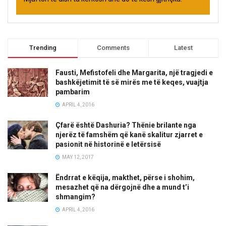
Trending
Comments
Latest
Fausti, Mefistofeli dhe Margarita, një tragjedi e
bashkëjetimit të së mirës me të keqes, vuajtja
pambarim
APRIL 4, 2016
Çfarë është Dashuria? Thënie brilante nga
njerëz të famshëm që kanë skalitur zjarret e
pasionit në historinë e letërsisë
MAY 12, 2017
Ëndrrat e këqija, makthet, përse i shohim,
mesazhet që na dërgojnë dhe a mund t’i
shmangim?
APRIL 4, 2016