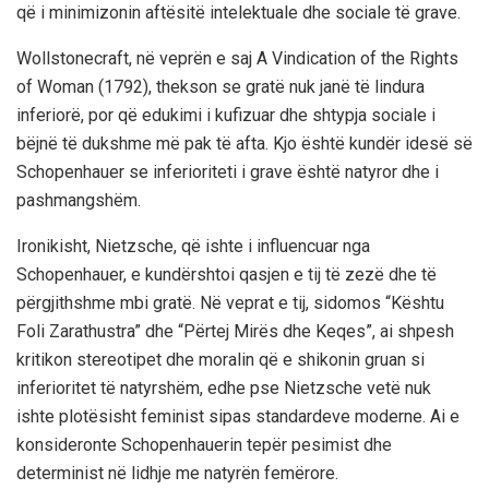
që i minimizonin aftësitë intelektuale dhe sociale të grave.
Wollstonecraft, në veprën e saj A Vindication of the Rights
of Woman (1792), thekson se gratë nuk janë të lindura
inferiorë, por që edukimi i kufizuar dhe shtypja sociale i
bëjnë të dukshme më pak të afta. Kjo është kundër idesë së
Schopenhauer se inferioriteti i grave është natyror dhe i
pashmangshëm.
Ironikisht, Nietzsche, që ishte i influencuar nga
Schopenhauer, e kundërshtoi qasjen e tij të zezë dhe të
përgjithshme mbi gratë. Në veprat e tij, sidomos “Kështu
Foli Zarathustra” dhe “Përtej Mirës dhe Keqes”, ai shpesh
kritikon stereotipet dhe moralin që e shikonin gruan si
inferioritet të natyrshëm, edhe pse Nietzsche vetë nuk
ishte plotësisht feminist sipas standardeve moderne. Ai e
konsideronte Schopenhauerin tepër pesimist dhe
determinist në lidhje me natyrën femërore.