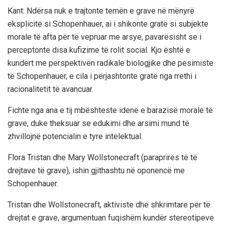
Kant: Ndërsa nuk e trajtonte temën e grave në mënyrë
eksplicite si Schopenhauer, ai i shikonte gratë si subjekte
morale të afta për të vepruar me arsye, pavarësisht se i
perceptonte disa kufizime të rolit social. Kjo është e
kundërt me perspektivën radikale biologjike dhe pesimiste
të Schopenhauer, e cila i përjashtonte gratë nga rrethi i
racionalitetit të avancuar.
Fichte nga ana e tij mbështeste idenë e barazisë morale të
grave, duke theksuar se edukimi dhe arsimi mund të
zhvillojnë potencialin e tyre intelektual.
Flora Tristan dhe Mary Wollstonecraft (paraprirës të të
drejtave të grave), ishin gjithashtu në oponencë me
Schopenhauer.
Tristan dhe Wollstonecraft, aktiviste dhe shkrimtare për të
drejtat e grave, argumentuan fuqishëm kundër stereotipeve