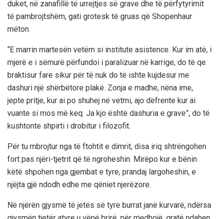
duket, në zanafillë të urrejtjes së grave dhe të përfytyrimit
të pambrojtshëm, gati grotesk të gruas që Shopenhaur
mëton.
“E marrin martesën vetëm si institute asistence. Kur im atë, i
mjerë e i sëmurë përfundoi i paralizuar në karrige, do të qe
braktisur fare sikur për të nuk do të ishte kujdesur me
dashuri një shërbëtore plakë. Zonja e madhe, nëna ime,
jepte pritje, kur ai po shuhej në vetmi, ajo dëfrente kur ai
vuante si mos më keq. Ja kjo është dashuria e grave”, do të
kushtonte shpirti i drobitur i filozofit.
Për tu mbrojtur nga të ftohtit e dimrit, disa iriq shtrëngohen
fort pas njëri-tjetrit që të ngroheshin. Mirëpo kur e bënin
këtë shpohen nga gjembat e tyre, prandaj largoheshin, e
njëjta gjë ndodh edhe me qëniet njerëzore.
Në njërën gjysmë të jetës së tyre burrat janë kurvarë, ndërsa
gjysmën tjetër atyre u vënë brirë, për rrjedhojë, gratë ndahen