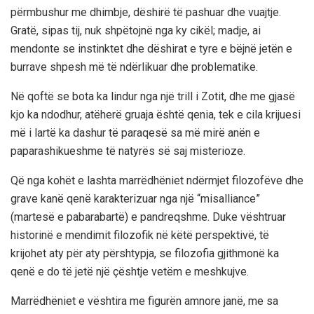
përmbushur me dhimbje, dëshirë të pashuar dhe vuajtje.
Gratë, sipas tij, nuk shpëtojnë nga ky cikël; madje, ai
mendonte se instinktet dhe dëshirat e tyre e bëjnë jetën e
burrave shpesh më të ndërlikuar dhe problematike.
Në qoftë se bota ka lindur nga një trill i Zotit, dhe me gjasë
kjo ka ndodhur, atëherë gruaja është qenia, tek e cila krijuesi
më i lartë ka dashur të paraqesë sa më mirë anën e
paparashikueshme të natyrës së saj misterioze.
Që nga kohët e lashta marrëdhëniet ndërmjet filozofëve dhe
grave kanë qenë karakterizuar nga një “misalliance”
(martesë e pabarabartë) e pandreqshme. Duke vështruar
historinë e mendimit filozofik në këtë perspektivë, të
krijohet aty për aty përshtypja, se filozofia gjithmonë ka
qenë e do të jetë një çështje vetëm e meshkujve.
Marrëdhëniet e vështira me figurën amnore janë, me sa