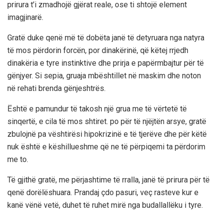
prirura t’i zmadhojë gjërat reale, ose ti shtojë element
imagjinarë.
Gratë duke qenë më të dobëta janë të detyruara nga natyra
të mos përdorin forcën, por dinakërinë, që këtej rrjedh
dinakëria e tyre instinktive dhe prirja e papërmbajtur për të
gënjyer. Si sepia, gruaja mbështillet në maskim dhe noton
në rehati brenda gënjeshtrës.
Është e pamundur të takosh një grua me të vërtetë të
sinqertë, e cila të mos shtiret. po për të njëjtën arsye, gratë
zbulojnë pa vështirësi hipokrizinë e të tjerëve dhe për këtë
nuk është e këshillueshme që ne të përpiqemi ta përdorim
me to.
Të gjithë gratë, me përjashtime të rralla, janë të prirura për të
qenë dorëlëshuara. Prandaj çdo pasuri, veç rasteve kur e
kanë vënë vetë, duhet të ruhet mirë nga budallallëku i tyre.