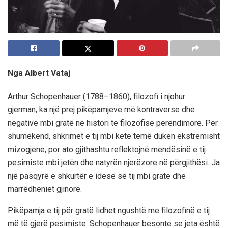
Nga Albert Vataj
Arthur Schopenhauer (1788–1860), filozofi i njohur
gjerman, ka një prej pikëpamjeve më kontraverse dhe
negative mbi gratë në histori të filozofisë perëndimore. Për
shumëkënd, shkrimet e tij mbi këtë temë duken ekstremisht
mizogjene, por ato gjithashtu reflektojnë mendësinë e tij
pesimiste mbi jetën dhe natyrën njerëzore në përgjithësi. Ja
një pasqyrë e shkurtër e idesë së tij mbi gratë dhe
marrëdhëniet gjinore.
Pikëpamja e tij për gratë lidhet ngushtë me filozofinë e tij
më të gjerë pesimiste. Schopenhauer besonte se jeta është