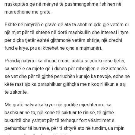
rraskapitës që në mënyrë të pashmangshme fshihen në
marrëdhënie me gratë.
Është në natyrën e grave që ata ta shohim çdo gjë vetëm si
një mjet për të shtënë në dorë mashkullin dhe interesi i tyre
për diçka tjetër është gjithmonë vetëm shtirje, një dredhi
fund e krye, pra ai kthehet në ojna e majmunëri.
Prandaj natyra i ka dhënë gruas, ashtu si çdo krijese tjetër,
ca armë e ca mjete që i duhen për mbrojtjen e ekzistencës
së vet dhe për të gjithë periudhën kur ajo ka nevojë, edhe në
këtë rast ajo ka parashikuar gjithçka me nikoqirllëkun e saj
të zakontë.
Me gratë natyra ka kryer një goditje mjeshtërore: ka
bashkuar në to, një kohë të caktuar të rinisë, të gjithë
bukuritë dhe yshtjet për të tërhequr fort vështrimet e
përhumbur të burrave, për ti shtyrë ato në tundim, ua mpin