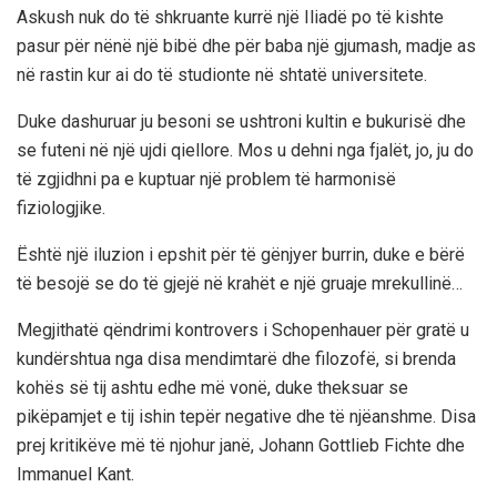
Askush nuk do të shkruante kurrë një Iliadë po të kishte
pasur për nënë një bibë dhe për baba një gjumash, madje as
në rastin kur ai do të studionte në shtatë universitete.
Duke dashuruar ju besoni se ushtroni kultin e bukurisë dhe
se futeni në një ujdi qiellore. Mos u dehni nga fjalët, jo, ju do
të zgjidhni pa e kuptuar një problem të harmonisë
fiziologjike.
Është një iluzion i epshit për të gënjyer burrin, duke e bërë
të besojë se do të gjejë në krahët e një gruaje mrekullinë…
Megjithatë qëndrimi kontrovers i Schopenhauer për gratë u
kundërshtua nga disa mendimtarë dhe filozofë, si brenda
kohës së tij ashtu edhe më vonë, duke theksuar se
pikëpamjet e tij ishin tepër negative dhe të njëanshme. Disa
prej kritikëve më të njohur janë, Johann Gottlieb Fichte dhe
Immanuel Kant.