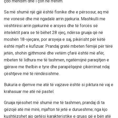
çdo mendim dhe i çon në rrënim.
Sa më shumë një gjë është fisnike dhe e përsosur, aq më
me vonesë dhe më ngadalë arrin pjekuria. Mashkulli me
vështirësi arrin pjekurinë e arsyes dhe të forcës së
intelektit para se të bëhet 28 vjeç, ndërsa gruaja që në
moshën 18-vjeçare, por arsyeja e saj, pikërisht për këtë
është mjaft e kufizuar. Prandaj gratë mbeten fëmijë për tërë
jetën, shohin gjithmonë dhe vetëm çfarë është më afër,
mbeten të lidhura me të tashmen, ngatërrojnë paraqitjen e
gjërave me thelbin e tyre dhe parapëlqejnë çikërrimat ndaj
çështjeve më të rëndësishme.
Bukuria e djemve me atë të vajzave është si piktura në vaj e
krahasuar me atë në pastel.
Gruaja njësohet më shumë me të tashmen, prandaj di ta
gëzojë atë më mirë, mjafton të jetë e durueshme; nga kjo
kushtëzohet ajo qetësi karakteristike e gruas që e bën atë