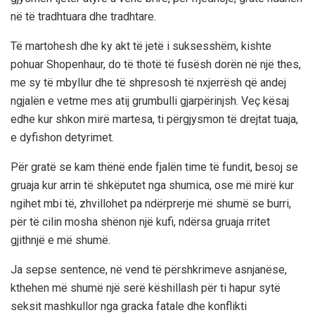
në të tradhtuara dhe tradhtare.
Të martohesh dhe ky akt të jetë i suksesshëm, kishte
pohuar Shopenhaur, do të thotë të fusësh dorën në një thes,
me sy të mbyllur dhe të shpresosh të nxjerrësh që andej
ngjalën e vetme mes atij grumbulli gjarpërinjsh. Veç kësaj
edhe kur shkon mirë martesa, ti përgjysmon të drejtat tuaja,
e dyfishon detyrimet.
Për gratë se kam thënë ende fjalën time të fundit, besoj se
gruaja kur arrin të shkëputet nga shumica, ose më mirë kur
ngihet mbi të, zhvillohet pa ndërprerje më shumë se burri,
për të cilin mosha shënon një kufi, ndërsa gruaja rritet
gjithnjë e më shumë.
Ja sepse sentence, në vend të përshkrimeve asnjanëse,
kthehen më shumë një serë këshillash për ti hapur sytë
seksit mashkullor nga gracka fatale dhe konflikti