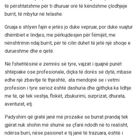
të përshtatshme për ti dhuruar orë të këndshme çlodhjeje
burrit, të mbytur në telashe.
Gruaja e shlyen fajin e jetës jo duke vepruar, por duke vuajtur
dhëmbiet e lindjes, me përkujdesjen për fëmijët, me
nënshtrimin ndaj burrit, për të cilin duhet të jetë një shoqe e
durueshme dhe e qetë.
Në fshehtësinë e zemrës së tyre, vajzat i quajnë punët
shtëpiake ose profesionale, diçka të dorës së dytë, mbase
edhe një zbavitje të thjeshtë, ata mendojnë se i vetmi
profesion i tyre serioz është dashuria dhe gjithçka ka lidhje
me të, që tek veshja, flokët, zbukurimi, surprizat, dhurata,
aventurat, etj.
Padyshim që gratë janë më prozaike se burrat prandaj tek
gjërat nuk shohin më shumë se çfarë ndodh në to realisht,
ndërsa burri, nëse pasionet e tij janë të trazuara, është i