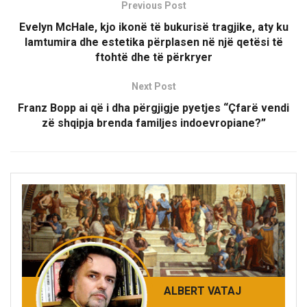
Previous Post
Evelyn McHale, kjo ikonë të bukurisë tragjike, aty ku
lamtumira dhe estetika përplasen në një qetësi të
ftohtë dhe të përkryer
Next Post
Franz Bopp ai që i dha përgjigje pyetjes “Çfarë vendi
zë shqipja brenda familjes indoevropiane?”
ALBERT VATAJ