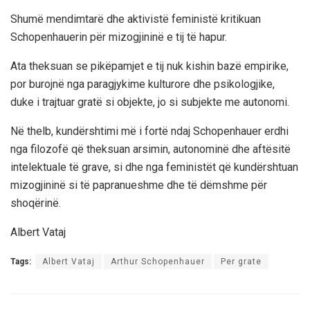
Shumë mendimtarë dhe aktivistë feministë kritikuan
Schopenhauerin për mizogjininë e tij të hapur.
Ata theksuan se pikëpamjet e tij nuk kishin bazë empirike,
por burojnë nga paragjykime kulturore dhe psikologjike,
duke i trajtuar gratë si objekte, jo si subjekte me autonomi.
Në thelb, kundërshtimi më i fortë ndaj Schopenhauer erdhi
nga filozofë që theksuan arsimin, autonominë dhe aftësitë
intelektuale të grave, si dhe nga feministët që kundërshtuan
mizogjininë si të papranueshme dhe të dëmshme për
shoqërinë.
Albert Vataj
Tags:
Albert Vataj
Arthur Schopenhauer
Per grate