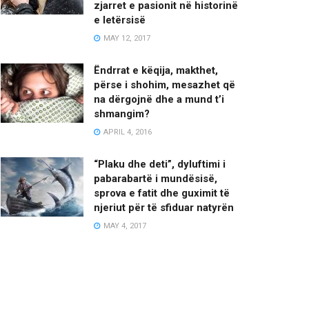
zjarret e pasionit në historinë
e letërsisë
MAY 12, 2017
Ëndrrat e këqija, makthet,
përse i shohim, mesazhet që
na dërgojnë dhe a mund t’i
shmangim?
APRIL 4, 2016
“Plaku dhe deti”, dyluftimi i
pabarabartë i mundësisë,
sprova e fatit dhe guximit të
njeriut për të sfiduar natyrën
MAY 4, 2017