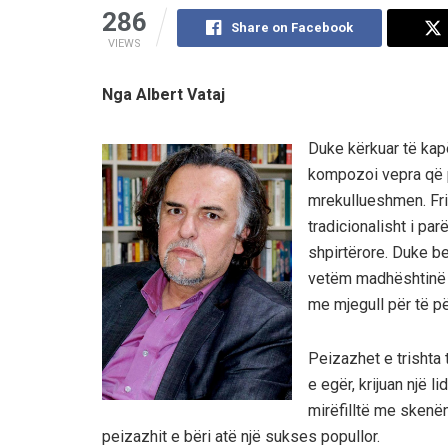
286
Share on Facebook
VIEWS
Nga Albert Vataj
Duke kërkuar të kap
kompozoi vepra që p
mrekullueshmen. Frie
tradicionalisht i par
shpirtërore. Duke b
vetëm madhështinë e 
me mjegull për të pë
Peizazhet e trishta 
e egër, krijuan një 
mirëfilltë me skenë
peizazhit e bëri atë një sukses popullor.