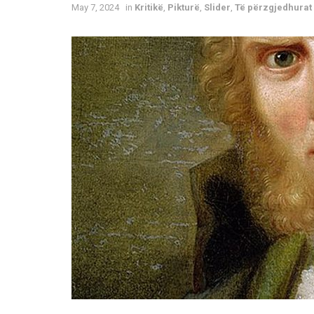
May 7, 2024
in
Kritikë
,
Pikturë
,
Slider
,
Të përzgjedhurat