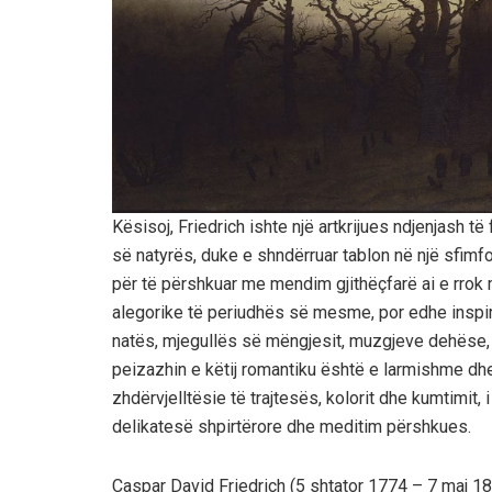
Kësisoj, Friedrich ishte një artkrijues ndjenjash t
së natyrës, duke e shndërruar tablon në një sfimf
për të përshkuar me mendim gjithëçfarë ai e rrok 
alegorike të periudhës së mesme, por edhe inspirue
natës, mjegullës së mëngjesit, muzgjeve dehëse,
peizazhin e këtij romantiku është e larmishme dh
zhdërvjelltësie të trajtesës, kolorit dhe kumtimit
delikatesë shpirtërore dhe meditim përshkues.
Caspar David Friedrich (5 shtator 1774 – 7 maj 184