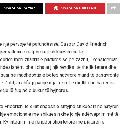
Share on Twitter
Share on Pinterest
ë një përvojë të pafundësisë, Caspar David Friedrich
ërballonin drejtpërdrejt shikuesin me të
drich mori zhanrin e pikturës së peizazhit, i konsideruar
ëndësishëm, dhe i dha atij një rëndësi të thellë fetare dhe
esuar se madhështia e botës natyrore mund të pasqyronte
Zotit, ai shfaqi pamje nga rrezet e diellit dhe hapësira
rcjellë fuqinë e bukur të hyjnores.
të Friedrich, të cilat shpesh e shtyjnë shikuesin në natyrën
lidhje emocionale me shikuesin dhe jo një ndërveprim më të
n. Ky integrim me rëndësi shpirtërore me pikturën e