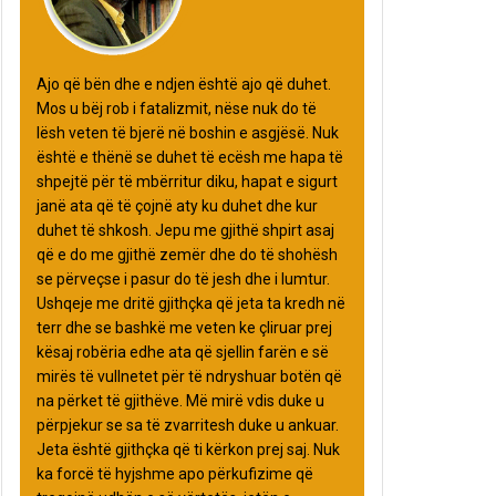
Ajo që bën dhe e ndjen është ajo që duhet.
Mos u bëj rob i fatalizmit, nëse nuk do të
lësh veten të bjerë në boshin e asgjësë. Nuk
është e thënë se duhet të ecësh me hapa të
shpejtë për të mbërritur diku, hapat e sigurt
janë ata që të çojnë aty ku duhet dhe kur
duhet të shkosh. Jepu me gjithë shpirt asaj
që e do me gjithë zemër dhe do të shohësh
se përveçse i pasur do të jesh dhe i lumtur.
Ushqeje me dritë gjithçka që jeta ta kredh në
terr dhe se bashkë me veten ke çliruar prej
kësaj robëria edhe ata që sjellin farën e së
mirës të vullnetet për të ndryshuar botën që
na përket të gjithëve. Më mirë vdis duke u
përpjekur se sa të zvarritesh duke u ankuar.
Jeta është gjithçka që ti kërkon prej saj. Nuk
ka forcë të hyjshme apo përkufizime që