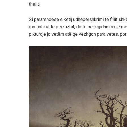
thella.
Si pararendëse e këtij udhëpërshkrimi të fillit shk
romantikut të peizazhit, do të përzgjidhnim një mëti
pikturojë jo vetëm atë që vëzhgon para vetes, por