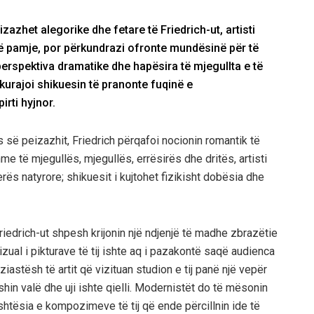
zhet alegorike dhe fetare të Friedrich-ut, artisti
 një pamje, por përkundrazi ofronte mundësinë për të
perspektiva dramatike dhe hapësira të mjegullta e të
kurajoi shikuesin të pranonte fuqinë e
rti hyjnor.
 së peizazhit, Friedrich përqafoi nocionin romantik të
e të mjegullës, mjegullës, errësirës dhe dritës, artisti
ës natyrore; shikuesit i kujtohet fizikisht dobësia dhe
Friedrich-ut shpesh krijonin një ndjenjë të madhe zbrazëtie
zual i pikturave të tij ishte aq i pazakontë saqë audienca
ziastësh të artit që vizituan studion e tij panë një vepër
hin valë dhe uji ishte qielli. Modernistët do të mësonin
eshtësia e kompozimeve të tij që ende përcillnin ide të