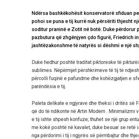
Ndërsa bashkëkohësit konservatorë sfiduan peiza
pohoi se puna e tij kurrë nuk përsëriti thjesht
soditur praninë e Zotit në botë. Duke përdorur 
pazbutura që zhgënjyen çdo figurë, Friedrich in
jashtëzakonshme të natyrës si dëshmi e një shpi
Duke hedhur poshtë traditat piktoreske të pikturës
sublimes. Nëpërmjet përshkrimeve të tij të ndjeshm
përcolli fuqinë e pafundme dhe kohëzgjatjen e sfer
parëndësia e tij.
Paleta delikate e ngjyrave dhe theksi i dritës së 
që do të ndikonte në Artin Modern . Minimalizmi vi
e tij ishte shpesh konfuze; thuhet se një grup entu
me kokë poshtë në kavalet, duke besuar se retë is
nga përdorimi i tij i ngjyrës së përmbajtur dhe thj