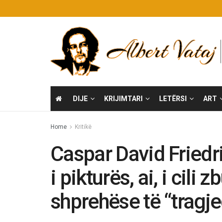
DIJE
KRIJIMTARI
LETËRSI
ART
Home
Kritikë
Caspar David Friedr
i pikturës, ai, i cili 
shprehëse të “tragje