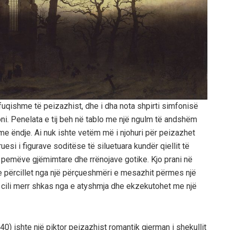
ë fuqishme të peizazhist, dhe i dha nota shpirti simfonisë
oni. Penelata e tij beh në tablo me një ngulm të andshëm
me ëndje. Ai nuk ishte vetëm më i njohuri për peizazhet
si i figurave soditëse të siluetuara kundër qiellit të
 pemëve gjëmimtare dhe rrënojave gotike. Kjo prani në
e përcillet nga një përçueshmëri e mesazhit përmes një
, i cili merr shkas nga e atyshmja dhe ekzekutohet me një
0) ishte një piktor peizazhist romantik gjerman i shekullit