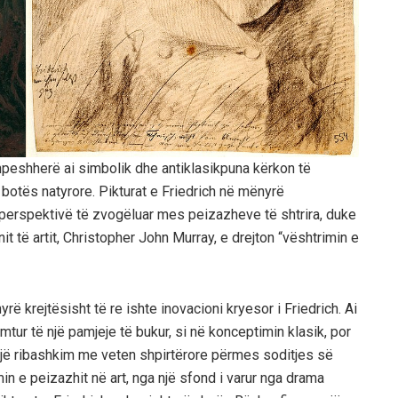
 shpeshherë ai simbolik dhe antiklasikpuna kërkon të
j botës natyrore. Pikturat e Friedrich në mënyrë
ë perspektivë të zvogëluar mes peizazheve të shtrira, duke
nit të artit, Christopher John Murray, e drejton “vështrimin e
rë krejtësisht të re ishte inovacioni kryesor i Friedrich. Ai
tur të një pamjeje të bukur, si në konceptimin klasik, por
jë ribashkim me veten shpirtërore përmes soditjes së
in e peizazhit në art, nga një sfond i varur nga drama