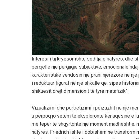
Interesi i tij kryesor ishte soditja e natyrës, dhe
përcjellë një përgjigje subjektive, emocionale nda
karakteristike vendosin një prani njerëzore në nj
i reduktuar figurat në një shkallë që, sipas historia
shikuesit drejt dimensionit të tyre metafizik”.
Vizualizimi dhe portretizimi i peizazhit në një mëny
u përpoq jo vetëm të eksploronte kënaqësinë e lum
më tepër të shqyrtonte një moment madhështie, n
natyrës. Friedrich ishte i dobishëm në transformim