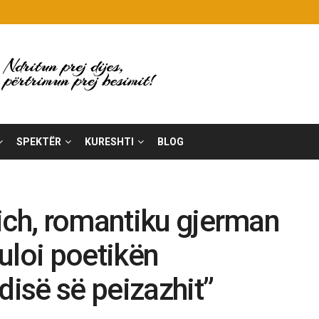
SPEKTËR
KURESHTI
BLOG
ich, romantiku gjerman
zbuloi poetikën
disë së peizazhit”