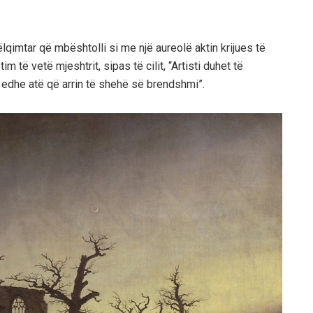
ëlqimtar që mbështolli si me një aureolë aktin krijues të
m të vetë mjeshtrit, sipas të cilit, “Artisti duhet të
 edhe atë që arrin të shehë së brendshmi”.