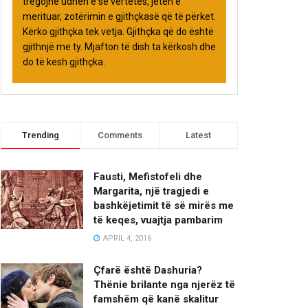
tregojnë udhën e së vërtetës, jetën e
merituar, zotërimin e gjithçkasë që të përket.
Kërko gjithçka tek vetja. Gjithçka që do është
gjithnjë me ty. Mjafton të dish ta kërkosh dhe
do të kesh gjithçka.
Trending
Comments
Latest
Fausti, Mefistofeli dhe
Margarita, një tragjedi e
bashkëjetimit të së mirës me
të keqes, vuajtja pambarim
APRIL 4, 2016
Çfarë është Dashuria?
Thënie brilante nga njerëz të
famshëm që kanë skalitur