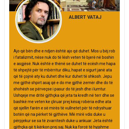
ALBERT VATAJ
Ajo që bën dhe e ndjen është ajo që duhet. Mos u bëj rob
i fatalizmit, nëse nuk do të lësh veten të bjerë në boshin
e asgjësë. Nuk është e thënë se duhet të ecësh me hapa
të shpejtë për të mbërritur diku, hapat e sigurt janë ata
që të çojnë aty ku duhet dhe kur duhet të shkosh. Jepu
me gjithë shpirt asaj që e do me gjithë zemër dhe do të
shohësh se përveçse i pasur do të jesh dhe i lumtur.
Ushqeje me dritë gjithçka që jeta ta kredh në terr dhe se
bashkë me veten ke çliruar prej kësaj robëria edhe ata
që sjellin farën e së mirës të vullnetet për të ndryshuar
botën që na përket të gjithëve. Më mirë vdis duke u
përpjekur se sa të zvarritesh duke u ankuar. Jeta është
gjithçka që ti kërkon prej saj. Nuk ka forcë të hyjshme