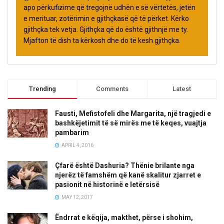
apo përkufizime që tregojnë udhën e së vërtetës, jetën
e merituar, zotërimin e gjithçkasë që të përket. Kërko
gjithçka tek vetja. Gjithçka që do është gjithnjë me ty.
Mjafton të dish ta kërkosh dhe do të kesh gjithçka.
Trending
Comments
Latest
Fausti, Mefistofeli dhe Margarita, një tragjedi e
bashkëjetimit të së mirës me të keqes, vuajtja
pambarim
APRIL 4, 2016
Çfarë është Dashuria? Thënie brilante nga
njerëz të famshëm që kanë skalitur zjarret e
pasionit në historinë e letërsisë
MAY 12, 2017
Ëndrrat e këqija, makthet, përse i shohim,