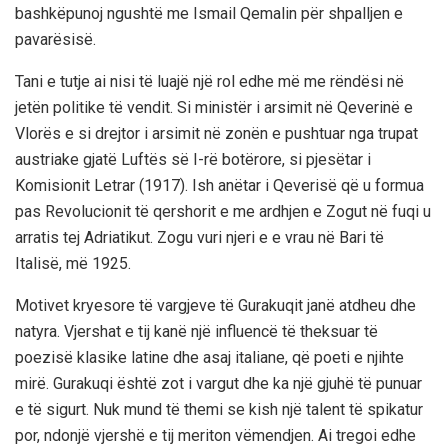
bashkëpunoj ngushtë me Ismail Qemalin për shpalljen e
pavarësisë.
Tani e tutje ai nisi të luajë një rol edhe më me rëndësi në
jetën politike të vendit. Si ministër i arsimit në Qeverinë e
Vlorës e si drejtor i arsimit në zonën e pushtuar nga trupat
austriake gjatë Luftës së I-rë botërore, si pjesëtar i
Komisionit Letrar (1917). Ish anëtar i Qeverisë që u formua
pas Revolucionit të qershorit e me ardhjen e Zogut në fuqi u
arratis tej Adriatikut. Zogu vuri njeri e e vrau në Bari të
Italisë, më 1925.
Motivet kryesore të vargjeve të Gurakuqit janë atdheu dhe
natyra. Vjershat e tij kanë një influencë të theksuar të
poezisë klasike latine dhe asaj italiane, që poeti e njihte
mirë. Gurakuqi është zot i vargut dhe ka një gjuhë të punuar
e të sigurt. Nuk mund të themi se kish një talent të spikatur
por, ndonjë vjershë e tij meriton vëmendjen. Ai tregoi edhe