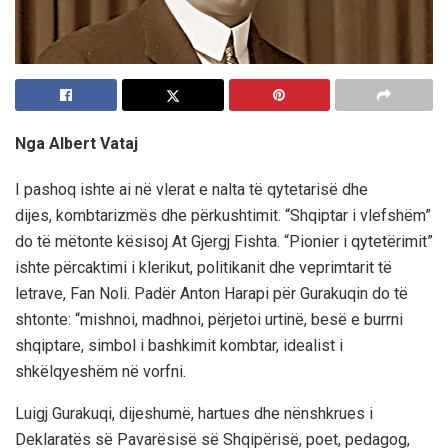
Nga Albert Vataj
I pashoq ishte ai në vlerat e nalta të qytetarisë dhe
dijes, kombtarizmës dhe përkushtimit. “Shqiptar i vlefshëm”
do të mëtonte kësisoj At Gjergj Fishta. “Pionier i qytetërimit”
ishte përcaktimi i klerikut, politikanit dhe veprimtarit të
letrave, Fan Noli. Padër Anton Harapi për Gurakuqin do të
shtonte: “mishnoi, madhnoi, përjetoi urtinë, besë e burrni
shqiptare, simbol i bashkimit kombtar, idealist i
shkëlqyeshëm në vorfni.
Luigj Gurakuqi, dijeshumë, hartues dhe nënshkrues i
Deklaratës së Pavarësisë së Shqipërisë, poet, pedagog,