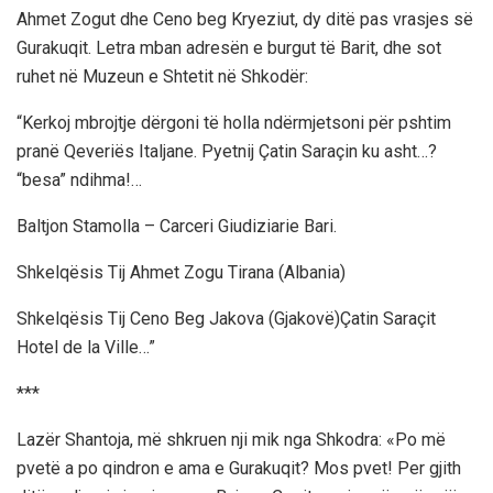
Ahmet Zogut dhe Ceno beg Kryeziut, dy ditë pas vrasjes së
Gurakuqit. Letra mban adresën e burgut të Barit, dhe sot
ruhet në Muzeun e Shtetit në Shkodër:
“Kerkoj mbrojtje dërgoni të holla ndërmjetsoni për pshtim
pranë Qeveriës Italjane. Pyetnij Çatin Saraçin ku asht…?
“besa” ndihma!…
Baltjon Stamolla – Carceri Giudiziarie Bari.
Shkelqësis Tij Ahmet Zogu Tirana (Albania)
Shkelqësis Tij Ceno Beg Jakova (Gjakovë)Çatin Saraçit
Hotel de la Ville…”
***
Lazër Shantoja, më shkruen nji mik nga Shkodra: «Po më
pvetë a po qindron e ama e Gurakuqit? Mos pvet! Per gjith