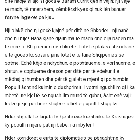
ditë nadje si ajo si goca e Bajram Currit qesin vajin: nji vajë
të madh, të mnershëm, zêmbërshkyes qi nuk lên banuer
t’atyne lagjevet pa kja.»
Nji plakë dhe nji gocë kjajnë për ditë në Shkoder… nji nanë
dhe nji bijë! Nana kjanë djalin mâ të madh dhe bija baben mâ
të mirë të Shqipëniës së shkretë. Lotët e plakës shkodrane
e të gocës kosovare janë lotët e të tanë Shqipëniës së
sotme. Edhè këjo e ndrydhun, e poshtnueme, e vorfnueme, e
shitun, e coptueme dneson per ditë per të vdekunit e
mëdhaj qi humben dhe për të gjallët e mjerë qi po humbin.
Populli âsht në kulmin e deshprimit. I vetmi ngushllim qi i ka
mbetë, ne kjoftë se ngushllim mund të quhet, âsht enè vaji:
lodja qi kjè per herë shujta e idhët e popullit shqiptar.
Nder shpellat e lagëta të bjeshkëve kreshnike të Krasniqes
ky populli i mjerë pat nji babë: i a mbyten!
Nder korridoret e errta të diplomatiës së përjashtme ky