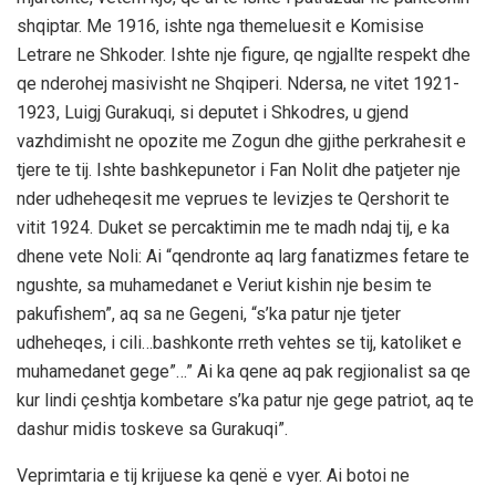
shqiptar. Me 1916, ishte nga themeluesit e Komisise
Letrare ne Shkoder. Ishte nje figure, qe ngjallte respekt dhe
qe nderohej masivisht ne Shqiperi. Ndersa, ne vitet 1921-
1923, Luigj Gurakuqi, si deputet i Shkodres, u gjend
vazhdimisht ne opozite me Zogun dhe gjithe perkrahesit e
tjere te tij. Ishte bashkepunetor i Fan Nolit dhe patjeter nje
nder udheheqesit me veprues te levizjes te Qershorit te
vitit 1924. Duket se percaktimin me te madh ndaj tij, e ka
dhene vete Noli: Ai “qendronte aq larg fanatizmes fetare te
ngushte, sa muhamedanet e Veriut kishin nje besim te
pakufishem”, aq sa ne Gegeni, “s’ka patur nje tjeter
udheheqes, i cili…bashkonte rreth vehtes se tij, katoliket e
muhamedanet gege”…” Ai ka qene aq pak regjionalist sa qe
kur lindi çeshtja kombetare s’ka patur nje gege patriot, aq te
dashur midis toskeve sa Gurakuqi”.
Veprimtaria e tij krijuese ka qenë e vyer. Ai botoi ne