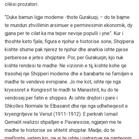
cilësi prozatori.
“Duke bamun ligje moderne -thote Gurakuqi, – do te bajme
te mundun zhvillimin arsimuer e permiresimin ekonomik, dy
gjana per te cilat ka ma teper nevoje populli i yne”. Kur i
thoshte keto fjale, figura e njohur e historise sone, Shqiperia
kishte shume pak njerez te njohur dhe anarkia ishte pjese
perberese e jetes shqiptare. Por, per Gurakuqin, kjo nuk
kishte rendesi te madhe. Ne vizionin e tij, kishte kohe qe
trasohej nje Shqiperi moderne dhe e barabarte ne familjen e
madhe te vendeve evropiane. Jo me kot, ishte nje nga
kryesoret e Kongresit te madh te Manastirit, ku do te
vendosej per fatin e shqipes. Ai ishte drejtori i pare i
Shkolles Normale te Elbasanit dhe nje nga udheheqesit e
kryengritjeve te Veriut (1911-1912). E perkrah Ismail
Qemalit realizoi shpalljen e Pavaresise, ngjarjen me te
madhe te historise se shtetit shqiptar. Madje, do te
mjaftonte, vetem kjo, qe ai te ishte i patrazuar ne panteonin