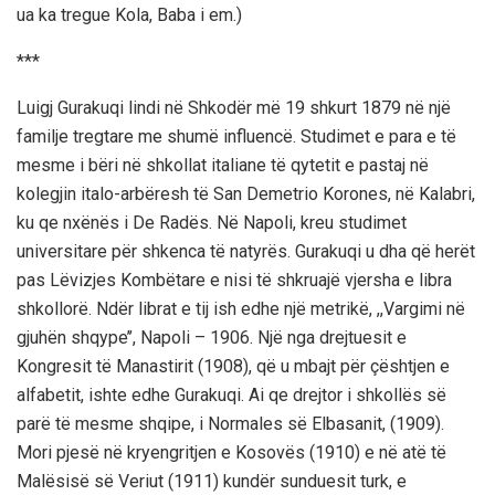
ua ka tregue Kola, Baba i em.)
***
Luigj Gurakuqi lindi në Shkodër më 19 shkurt 1879 në një
familje tregtare me shumë influencë. Studimet e para e të
mesme i bëri në shkollat italiane të qytetit e pastaj në
kolegjin italo-arbëresh të San Demetrio Korones, në Kalabri,
ku qe nxënës i De Radës. Në Napoli, kreu studimet
universitare për shkenca të natyrës. Gurakuqi u dha që herët
pas Lëvizjes Kombëtare e nisi të shkruajë vjersha e libra
shkollorë. Ndër librat e tij ish edhe një metrikë, ,,Vargimi në
gjuhën shqype’’, Napoli – 1906. Një nga drejtuesit e
Kongresit të Manastirit (1908), që u mbajt për çështjen e
alfabetit, ishte edhe Gurakuqi. Ai qe drejtor i shkollës së
parë të mesme shqipe, i Normales së Elbasanit, (1909).
Mori pjesë në kryengritjen e Kosovës (1910) e në atë të
Malësisë së Veriut (1911) kundër sunduesit turk, e