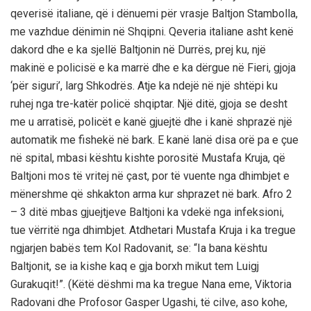
qeverisë italiane, që i dënuemi për vrasje Baltjon Stambolla,
me vazhdue dënimin në Shqipni. Qeveria italiane asht kenë
dakord dhe e ka sjellë Baltjonin në Durrës, prej ku, një
makinë e policisë e ka marrë dhe e ka dërgue në Fieri, gjoja
‘për siguri’, larg Shkodrës. Atje ka ndejë në një shtëpi ku
ruhej nga tre-katër policë shqiptar. Një ditë, gjoja se desht
me u arratisë, policët e kanë gjuejtë dhe i kanë shprazë një
automatik me fishekë në bark. E kanë lanë disa orë pa e çue
në spital, mbasi kështu kishte porositë Mustafa Kruja, që
Baltjoni mos të vritej në çast, por të vuente nga dhimbjet e
mënershme që shkakton arma kur shprazet në bark. Afro 2
– 3 ditë mbas gjuejtjeve Baltjoni ka vdekë nga infeksioni,
tue vërritë nga dhimbjet. Atdhetari Mustafa Kruja i ka tregue
ngjarjen babës tem Kol Radovanit, se: “Ia bana kështu
Baltjonit, se ia kishe kaq e gja borxh mikut tem Luigj
Gurakuqit!”. (Këtë dëshmi ma ka tregue Nana eme, Viktoria
Radovani dhe Profosor Gasper Ugashi, të cilve, aso kohe,