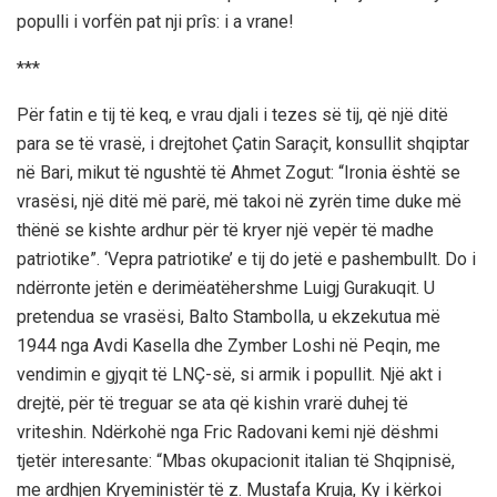
populli i vorfën pat nji prîs: i a vrane!
***
Për fatin e tij të keq, e vrau djali i tezes së tij, që një ditë
para se të vrasë, i drejtohet Çatin Saraçit, konsullit shqiptar
në Bari, mikut të ngushtë të Ahmet Zogut: “Ironia është se
vrasësi, një ditë më parë, më takoi në zyrën time duke më
thënë se kishte ardhur për të kryer një vepër të madhe
patriotike”. ‘Vepra patriotike’ e tij do jetë e pashembullt. Do i
ndërronte jetën e derimëatëhershme Luigj Gurakuqit. U
pretendua se vrasësi, Balto Stambolla, u ekzekutua më
1944 nga Avdi Kasella dhe Zymber Loshi në Peqin, me
vendimin e gjyqit të LNÇ-së, si armik i popullit. Një akt i
drejtë, për të treguar se ata që kishin vrarë duhej të
vriteshin. Ndërkohë nga Fric Radovani kemi një dëshmi
tjetër interesante: “Mbas okupacionit italian të Shqipnisë,
me ardhjen Kryeministër të z. Mustafa Kruja, Ky i kërkoi