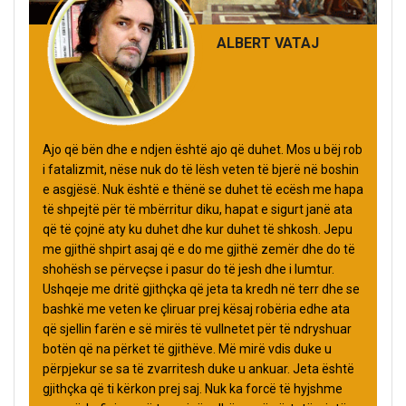
ALBERT VATAJ
Ajo që bën dhe e ndjen është ajo që duhet. Mos u bëj rob
i fatalizmit, nëse nuk do të lësh veten të bjerë në boshin
e asgjësë. Nuk është e thënë se duhet të ecësh me hapa
të shpejtë për të mbërritur diku, hapat e sigurt janë ata
që të çojnë aty ku duhet dhe kur duhet të shkosh. Jepu
me gjithë shpirt asaj që e do me gjithë zemër dhe do të
shohësh se përveçse i pasur do të jesh dhe i lumtur.
Ushqeje me dritë gjithçka që jeta ta kredh në terr dhe se
bashkë me veten ke çliruar prej kësaj robëria edhe ata
që sjellin farën e së mirës të vullnetet për të ndryshuar
botën që na përket të gjithëve. Më mirë vdis duke u
përpjekur se sa të zvarritesh duke u ankuar. Jeta është
gjithçka që ti kërkon prej saj. Nuk ka forcë të hyjshme