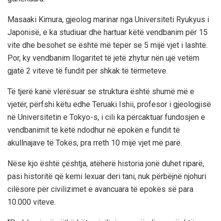
Masaaki Kimura, gjeolog marinar nga Universiteti Ryukyus i
Japonisë, e ka studiuar dhe hartuar këtë vendbanim për 15
vite dhe besohet se është më tepër se 5 mijë vjet i lashtë.
Por, ky vendbanim llogaritet të jetë zhytur nën ujë vetëm
gjatë 2 viteve të fundit për shkak të tërmeteve.
Të tjerë kanë vlerësuar se struktura është shumë më e
vjetër, përfshi këtu edhe Teruaki Ishii, profesor i gjeologjisë
në Universitetin e Tokyo-s, i cili ka përcaktuar fundosjen e
vendbanimit të këtë ndodhur në epokën e fundit të
akullnajave të Tokës, pra rreth 10 mijë vjet më parë.
Nëse kjo është çështja, atëherë historia jonë duhet riparë,
pasi historitë që kemi lexuar deri tani, nuk përbëjnë njohuri
cilësore për civilizimet e avancuara të epokës së para
10.000 viteve.