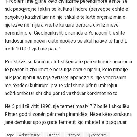
“Problemi më gjithë këto civilizime perëndimore është se
nuk pasqyrojnë faktin se kultura lindore (përveçse është e
panjohur) ka zhvilluar në një shkallë të lartë organizimin e
njerëzve në mijëra vitet e kaluara përpara civilizimeve
perëndimore. Gjeologjikisht, piramida e Yonaguni-t, është
fundosur nën oqean gjatë epokës së akullnajave të fundit,
rreth 10.000 vjet më parë.”
Për shkak se komunitetet shkencore perëndimore ngurronin
të pranonin zbulimet e bëra nga dora e njeriut, këto mbetje
nuk janë njohur as nga zyrtaret japoneze si një vendbanim
me rëndësi kulturore, pra të vlefshme për t’u mbrojtur
ndërkombëtarisht dhe për të vazhduar kërkimet në to.
Në 5 prill të vitit 1998, një termet masiv 7.7 ballë i shkallës
Rihter, goditi zonën për rreth piramidës. Nëse këto struktura
janë dëmtuar apo jo gjatë tërmetit, kjo mbetet e pasqaruar.
Tags:
Arkitekture
Histori
Natyra
Qyteterim