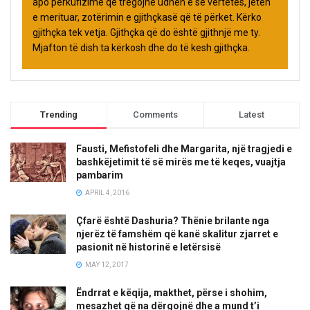
apo përkufizime që tregojnë udhën e së vërtetës, jetën
e merituar, zotërimin e gjithçkasë që të përket. Kërko
gjithçka tek vetja. Gjithçka që do është gjithnjë me ty.
Mjafton të dish ta kërkosh dhe do të kesh gjithçka.
Trending
Comments
Latest
Fausti, Mefistofeli dhe Margarita, një tragjedi e
bashkëjetimit të së mirës me të keqes, vuajtja
pambarim
APRIL 4, 2016
Çfarë është Dashuria? Thënie brilante nga
njerëz të famshëm që kanë skalitur zjarret e
pasionit në historinë e letërsisë
MAY 12, 2017
Ëndrrat e këqija, makthet, përse i shohim,
mesazhet që na dërgojnë dhe a mund t’i