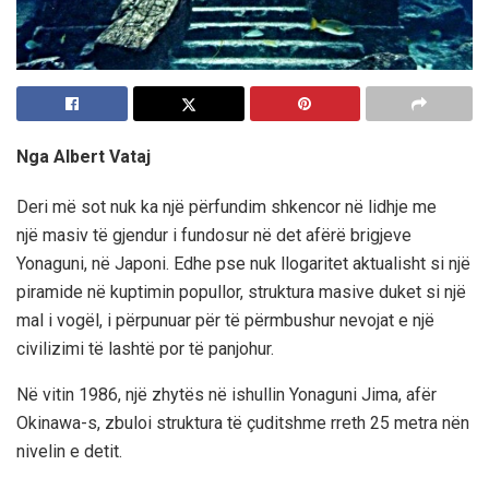
Nga Albert Vataj
Deri më sot nuk ka një përfundim shkencor në lidhje me
një masiv të gjendur i fundosur në det afërë brigjeve
Yonaguni, në Japoni. Edhe pse nuk llogaritet aktualisht si një
piramide në kuptimin popullor, struktura masive duket si një
mal i vogël, i përpunuar për të përmbushur nevojat e një
civilizimi të lashtë por të panjohur.
Në vitin 1986, një zhytës në ishullin Yonaguni Jima, afër
Okinawa-s, zbuloi struktura të çuditshme rreth 25 metra nën
nivelin e detit.