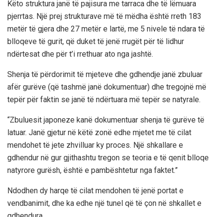
Këto struktura janë të pajisura me tarraca dhe të lëmuara
pjerrtas. Një prej strukturave më të mëdha është rreth 183
metër të gjera dhe 27 metër e lartë, me 5 nivele të ndara të
blloqeve të gurit, që duket të jenë rrugët për të lidhur
ndërtesat dhe për t’i rrethuar ato nga jashtë.
Shenja të përdorimit të mjeteve dhe gdhendje janë zbuluar
afër gurëve (që tashmë janë dokumentuar) dhe tregojnë më
tepër për faktin se janë të ndërtuara më tepër se natyrale.
“Zbuluesit japoneze kanë dokumentuar shenja të gurëve të
latuar. Janë gjetur në këtë zonë edhe mjetet me të cilat
mendohet të jete zhvilluar ky proces. Një shkallare e
gdhendur në gur gjithashtu tregon se teoria e të qenit blloqe
natyrore gurësh, është e pambështetur nga faktet.”
Ndodhen dy harqe të cilat mendohen të jenë portat e
vendbanimit, dhe ka edhe një tunel që të çon në shkallet e
gdhendura.