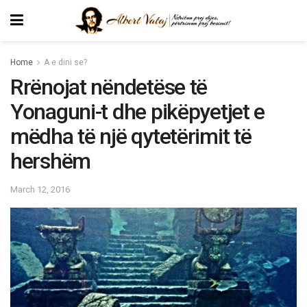
Home
A e dini se?
Rrënojat nëndetëse të
Yonaguni-t dhe pikëpyetjet e
mëdha të një qytetërimit të
hershëm
March 12, 2016